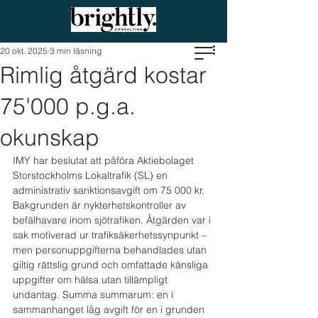
20 okt. 2025
3 min läsning
Rimlig åtgärd kostar
75'000 p.g.a.
okunskap
IMY har beslutat att påföra Aktiebolaget 
Storstockholms Lokaltrafik (SL) en 
administrativ sanktionsavgift om 75 000 kr. 
Bakgrunden är nykterhetskontroller av 
befälhavare inom sjötrafiken. Åtgärden var i 
sak motiverad ur trafiksäkerhetssynpunkt – 
men personuppgifterna behandlades utan 
giltig rättslig grund och omfattade känsliga 
uppgifter om hälsa utan tillämpligt 
undantag. Summa summarum: en i 
sammanhanget låg avgift för en i grunden 