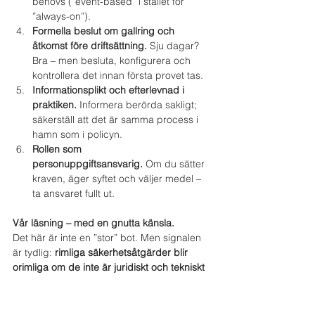
behövs (”event-based” i stället för 
”always-on”).
Formella beslut om gallring och 
åtkomst före driftsättning.
 Sju dagar? 
Bra – men besluta, konfigurera och 
kontrollera det innan första provet tas.
Informationsplikt och efterlevnad i 
praktiken.
 Informera berörda sakligt; 
säkerställ att det är samma process i 
hamn som i policyn.
Rollen som 
personuppgiftsansvarig.
 Om du sätter 
kraven, äger syftet och väljer medel – 
ta ansvaret fullt ut.
Vår läsning – med en gnutta känsla.
Det här är inte en ”stor” bot. Men signalen 
är tydlig: 
rimliga säkerhetsåtgärder blir 
orimliga om de inte är juridiskt och tekniskt 
nödvändiga i GDPR:s mening
. Det är lätt att 
vara efterklok; det är billigare att vara 
förklok.