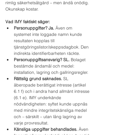
rimlig säkerhetsåtgärd – men ändå onödig. 
Okunskap kostar.
Vad IMY faktiskt säger:
Personuppgifter? Ja.
 Även om 
systemet inte loggade namn kunde 
resultaten kopplas till 
tjänstgöringslistor/skeppsdagbok. Den 
indirekta identifierbarheten räckte.
Personuppgiftsansvarig? SL.
 Bolaget 
bestämde ändamål och medel: 
installation, lagring och gallringsregler.
Rättslig grund saknades.
 SL 
åberopade berättigat intresse (artikel 
6.1 f) och i andra hand allmänt intresse 
(6.1 e). IMY underkände 
nödvändigheten: syftet kunde uppnås 
med mindre integritetskänsliga medel 
och – särskilt – utan lång lagring av 
varje provresultat.
Känsliga uppgifter behandlades.
 Även 