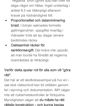
”negativa” prov (grönt ljus) kan över tid 
säga något om hälsa. Inget undantag i 
artikel 9.2 var tillämpligt eftersom 
kravet på nödvändighet föll.
Proportionalitet och dataminimering 
brast.
 I början saknades formella 
gallringsrutiner; uppgifter kvarlåg i 
månader trots att sju dagar senare 
bedömdes räcka.
Oaktsamhet räcker för 
sanktionsavgift.
 Det krävs inte uppsåt; 
att man borde ha förstått att reglerna 
överträddes är tillräckligt.
Varför detta spelar roll för alla som vill ”göra 
rätt”.
Det här är ett skolboksexempel på hur en i 
sak klok riskkontroll kan bli otillåten genom 
fel i styrning och dokumentation. IMY säger 
inte att nykterhetskontroller är förbjudna. 
Myndigheten säger att 
du måste ha rätt 
rättslig konstruktion – och kunna bevisa 